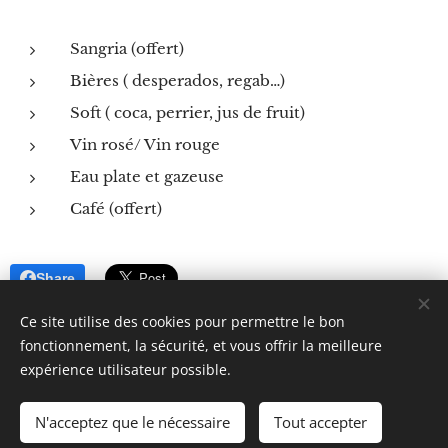
Sangria (offert)
Bières ( desperados, regab…)
Soft ( coca, perrier, jus de fruit)
Vin rosé/ Vin rouge
Eau plate et gazeuse
Café (offert)
Share
Ce site utilise des cookies pour permettre le bon
fonctionnement, la sécurité, et vous offrir la meilleure
expérience utilisateur possible.
CSA de Libreville - Club Sportif et Artistique de Libreville
N'acceptez que le nécessaire
Tout accepter
Optimisé par
Webnode
Cookies